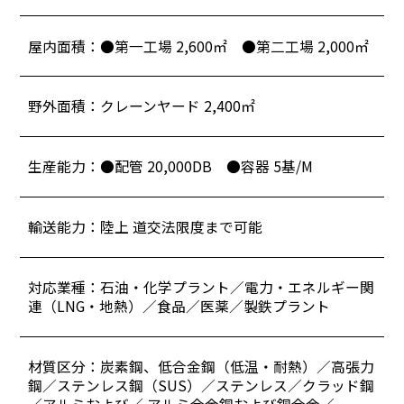
屋内面積：●第一工場 2,600㎡ ●第二工場 2,000㎡
野外面積：クレーンヤード 2,400㎡
生産能力：●配管 20,000DB ●容器 5基/M
輸送能力：陸上 道交法限度まで可能
対応業種：石油・化学プラント／電力・エネルギー関
連（LNG・地熱）／食品／医薬／製鉄プラント
材質区分：炭素鋼、低合金鋼（低温・耐熱）／高張力
鋼／ステンレス鋼（SUS）／ステンレス／クラッド鋼