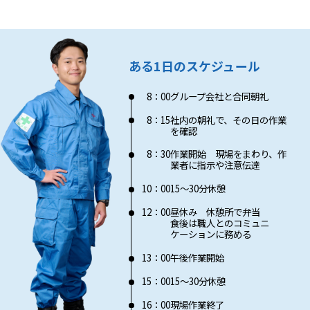
ある1日のスケジュール
8：00
グループ会社と合同朝礼
8：15
社内の朝礼で、その日の作業
を確認
8：30
作業開始 現場をまわり、作
業者に指示や注意伝達
10：00
15〜30分休憩
12：00
昼休み 休憩所で弁当
食後は職人とのコミュニ
ケーションに務める
13：00
午後作業開始
15：00
15〜30分休憩
16：00
現場作業終了